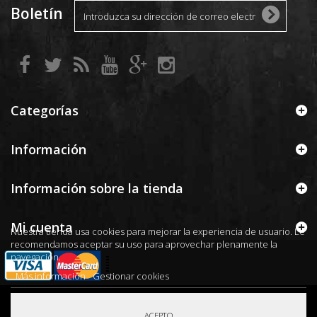
Boletín
Categorías
Información
Información sobre la tienda
Mi cuenta
Nuestra tienda usa cookies para mejorar la experiencia de usuario. Le
recomendamos aceptar su uso para aprovechar plenamente la
navegación.
Más información
Gestionar cookies
© 2025
ACEPTO