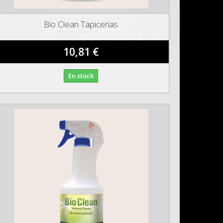
Bio Clean Tapicerias
10,81 €
En stock