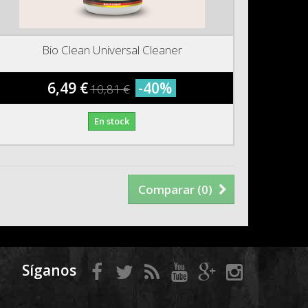
Bio Clean Universal Cleaner
6,49 €
-40%
10,81 €
En stock
Comparar (
0
)
Síganos