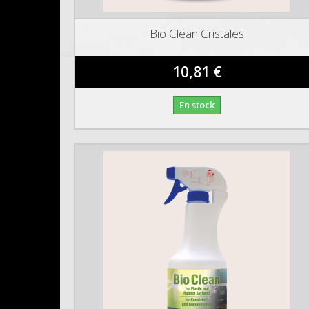
Bio Clean Cristales
10,81 €
En stock