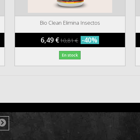
Bio Clean Elimina Insectos
6,49 €
-40%
10,81 €
En stock