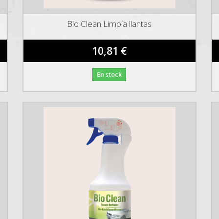
Bio Clean Limpia llantas
10,81 €
En stock